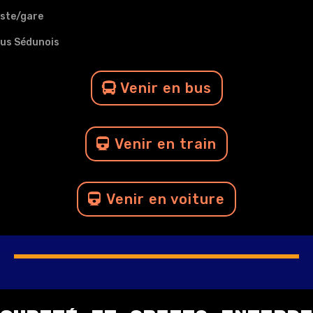
poste/gare
 Bus Sédunois
Venir en bus
Venir en train
Venir en voiture