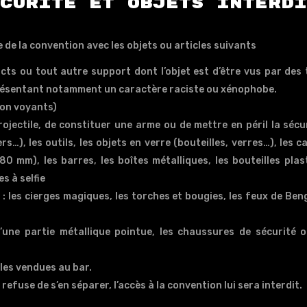
curité et objets interd
te de la convention avec les objets ou articles suivants
cts ou tout autre support dont l’objet est d’être vus par des ti
résentant notamment un caractère raciste ou xénophobe.
non voyants)
ojectile, de constituer une arme ou de mettre en péril la sécur
s…), les outils, les objets en verre (bouteilles, verres…), les
80 mm), les barres, les boîtes métalliques, les bouteilles plas
s à selfie
 : les cierges magiques, les torches et bougies, les feux de Ben
une partie métallique pointue, les chaussures de sécurité 
les vendues au bar.
refuse de s’en séparer, l’accès à la convention lui sera interdit.