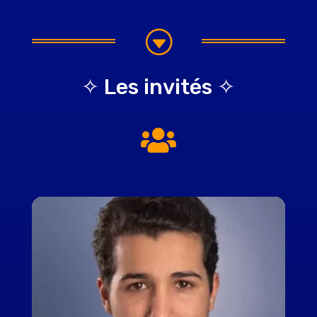
G
✧ Les invités ✧
